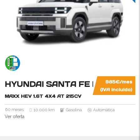
HYUNDAI SANTA FE HÍBRIDO 
985€/mes
(IVA incluido)
MAXX HEV 1.6T 4X4 AT
215CV
60 meses
10.000 km
Gasolina
Automática
Ver oferta