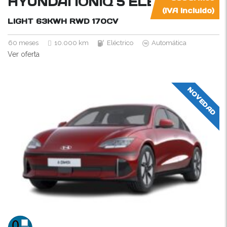
HYUNDAI IONIQ 5 ELÉCTRIC
(IVA incluido)
LIGHT 63KWH RWD
170CV
60 meses
10.000 km
Eléctrico
Automática
Ver oferta
NOVEDAD