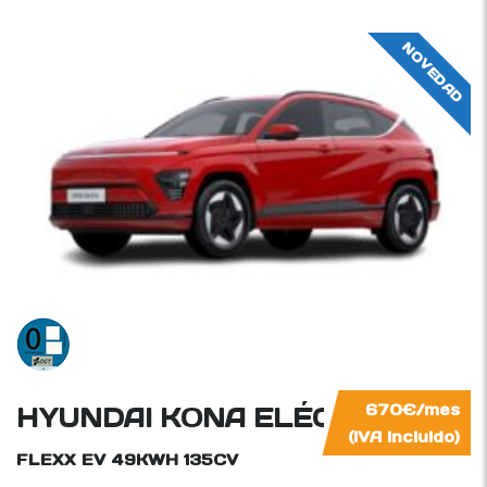
NOVEDAD
HYUNDAI KONA ELÉCTRICO
670€/mes
(IVA incluido)
FLEXX EV 49KWH
135CV