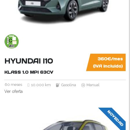
HYUNDAI I10
360€/mes
(IVA incluido)
KLASS 1.0 MPI
63CV
60 meses
10.000 km
Gasolina
Manual
Ver oferta
NOVEDAD