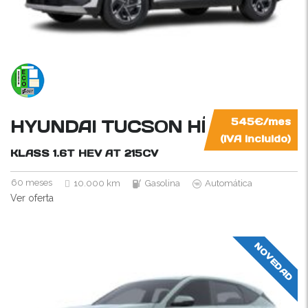
HYUNDAI TUCSON HÍBRIDO NO
545€/mes
(IVA incluido)
KLASS 1.6T HEV AT
215CV
60 meses
10.000 km
Gasolina
Automática
Ver oferta
NOVEDAD