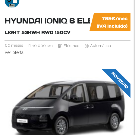
HYUNDAI IONIQ 6 ELÉCTRICO
795€/mes
(IVA incluido)
LIGHT 53KWH RWD
150CV
60 meses
10.000 km
Eléctrico
Automática
Ver oferta
NOVEDAD