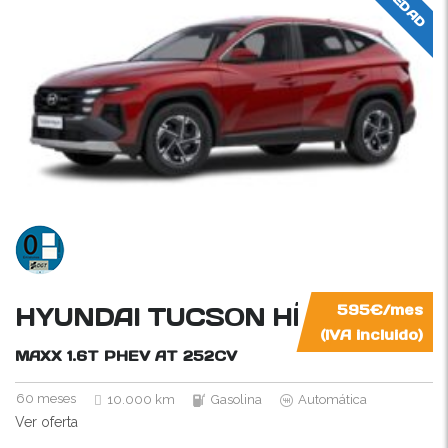
HYUNDAI TUCSON HÍBRIDO EN
595€/mes
(IVA incluido)
MAXX 1.6T PHEV AT
252CV
60 meses
10.000 km
Gasolina
Automática
Ver oferta