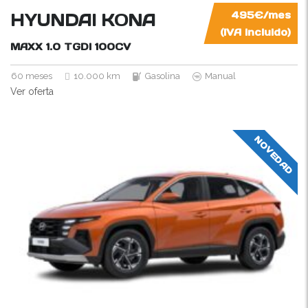
HYUNDAI KONA
495€/mes
(IVA incluido)
MAXX 1.0 TGDI
100CV
60 meses
10.000 km
Gasolina
Manual
Ver oferta
NOVEDAD