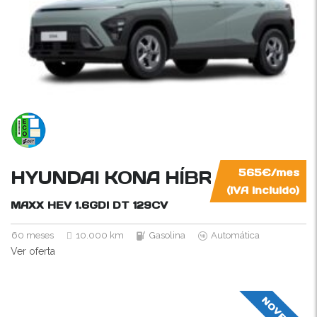
HYUNDAI KONA HÍBRIDO NO E
565€/mes
(IVA incluido)
MAXX HEV 1.6GDI DT
129CV
60 meses
10.000 km
Gasolina
Automática
Ver oferta
NOVEDAD