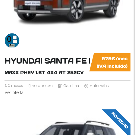
HYUNDAI SANTA FE HÍBRIDO 
975€/mes
(IVA incluido)
MAXX PHEV 1.6T 4X4 AT
252CV
60 meses
10.000 km
Gasolina
Automática
Ver oferta
NOVEDAD