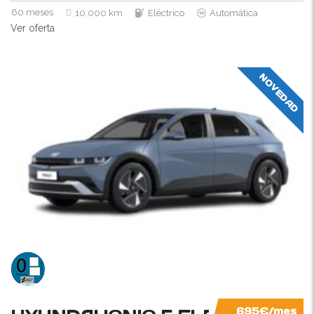
60 meses
10.000 km
Eléctrico
Automática
Ver oferta
NOVEDAD
695€/mes