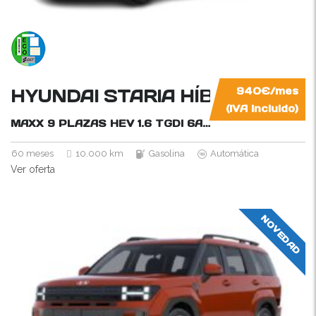
HYUNDAI STARIA HÍBRIDO
940€/mes
(IVA incluido)
MAXX 9 PLAZAS HEV 1.6 TGDI 6AT
225CV
60 meses
10.000 km
Gasolina
Automática
Ver oferta
NOVEDAD