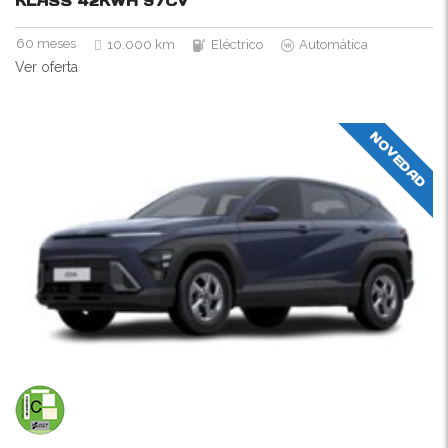
KLASS 42KWH
97CV
60 meses
10.000 km
Eléctrico
Automática
Ver oferta
NOVEDAD