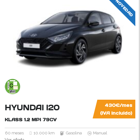
NOVEDAD
HYUNDAI I20
430€/mes
(IVA incluido)
KLASS 1.2 MPI
79CV
60 meses
10.000 km
Gasolina
Manual
Ver oferta