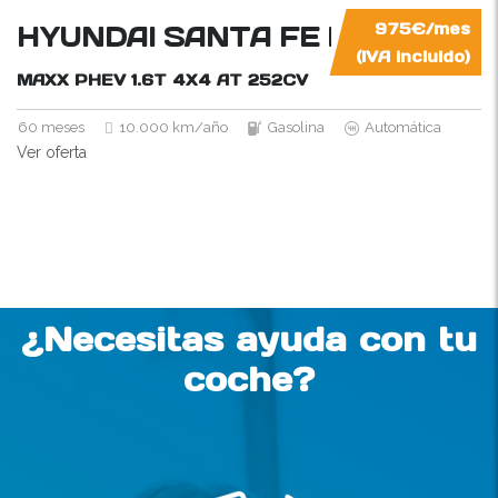
HYUNDAI SANTA FE HÍBRIDO 
975€/mes
(IVA incluido)
MAXX PHEV 1.6T 4X4 AT
252CV
60 meses
10.000 km/año
Gasolina
Automática
Ver oferta
¿Necesitas ayuda con tu
coche?