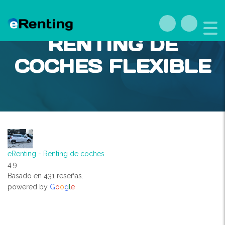
RENTING DE
COCHES FLEXIBLE
eRenting - Renting de coches
4.9
Basado en 431 reseñas.
powered by
G
o
o
g
l
e