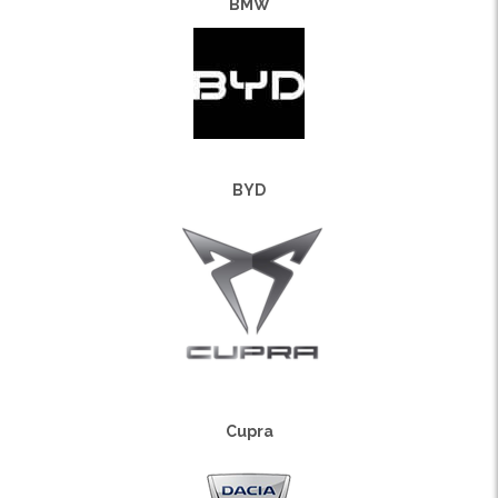
BMW
BYD
Cupra