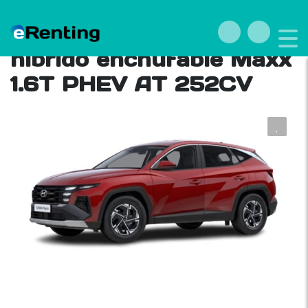
Renting Hyundai Tucson
híbrido enchufable Maxx
1.6T PHEV AT 252CV