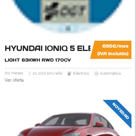
HYUNDAI IONIQ 5 ELÉCTRIC
695€/mes
(IVA incluido)
LIGHT 63KWH RWD
170CV
60 meses
10.000 km/año
Eléctrico
Automática
Ver oferta
NOVEDAD