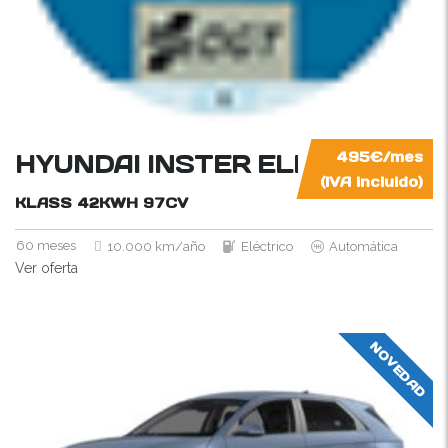
HYUNDAI INSTER ELÉCTRICO
495€/mes
(IVA incluido)
KLASS 42KWH
97CV
60 meses
10.000 km/año
Eléctrico
Automática
Ver oferta
NOVEDAD