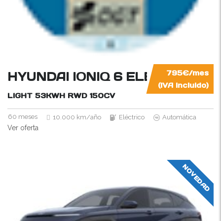
HYUNDAI IONIQ 6 ELÉCTRICO
795€/mes
(IVA incluido)
LIGHT 53KWH RWD
150CV
60 meses
10.000 km/año
Eléctrico
Automática
Ver oferta
NOVEDAD