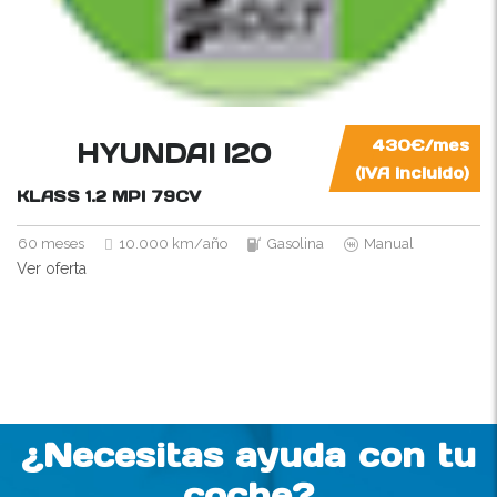
HYUNDAI I20
430€/mes
(IVA incluido)
KLASS 1.2 MPI
79CV
60 meses
10.000 km/año
Gasolina
Manual
Ver oferta
¿Necesitas ayuda con tu
coche?