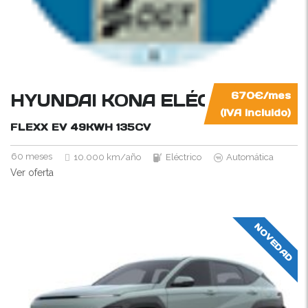
HYUNDAI KONA ELÉCTRICO
670€/mes
(IVA incluido)
FLEXX EV 49KWH
135CV
60 meses
10.000 km/año
Eléctrico
Automática
Ver oferta
NOVEDAD