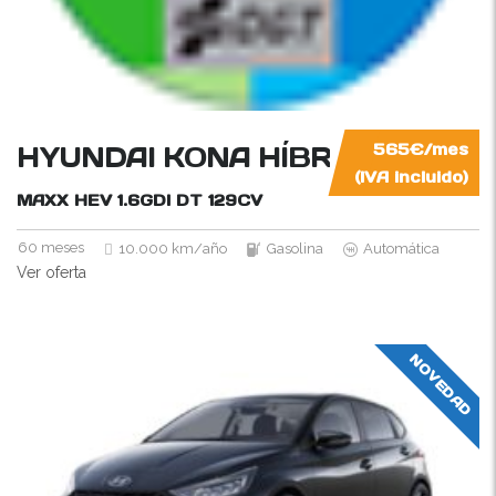
HYUNDAI KONA HÍBRIDO NO E
565€/mes
(IVA incluido)
MAXX HEV 1.6GDI DT
129CV
60 meses
10.000 km/año
Gasolina
Automática
Ver oferta
NOVEDAD