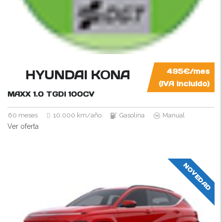
HYUNDAI KONA
495€/mes
(IVA incluido)
MAXX 1.0 TGDI
100CV
60 meses
10.000 km/año
Gasolina
Manual
Ver oferta
NOVEDAD