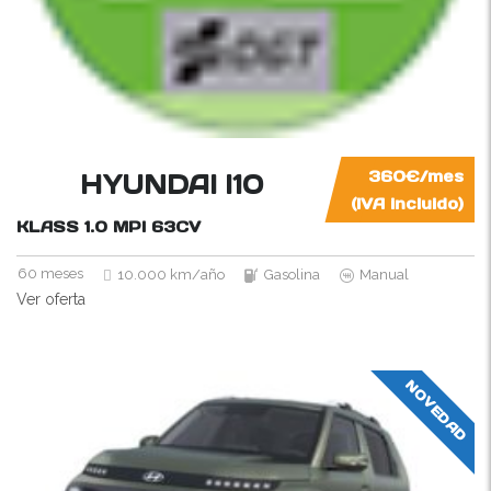
HYUNDAI I10
360€/mes
(IVA incluido)
KLASS 1.0 MPI
63CV
60 meses
10.000 km/año
Gasolina
Manual
Ver oferta
NOVEDAD