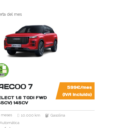
erta del mes
AECOO 7
599€/mes
(IVA incluido)
ELECT 1.6 TGDI FWD
45CV)
145CV
 meses
10.000 km
Gasolina
Automática