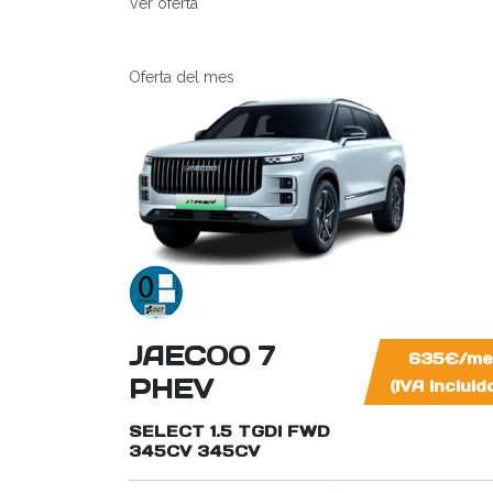
Ver oferta
Oferta del mes
JAECOO 7
635€/me
PHEV
(IVA incluid
SELECT 1.5 TGDI FWD
345CV
345CV