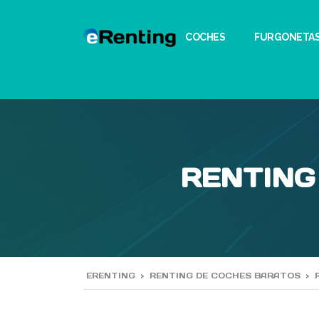
COCHES
FURGONETA
RENTING
ERENTING
>
RENTING DE COCHES BARATOS
>