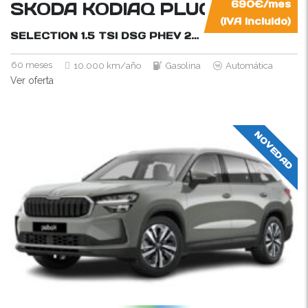
SKODA KODIAQ PLUG-IN HYBRI
690€/mes
(IVA incluido)
SELECTION 1.5 TSI DSG PHEV
204CV
60 meses
10.000 km/año
Gasolina
Automática
Ver oferta
NOVEDAD