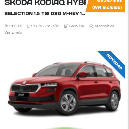
SKODA KODIAQ HYBRID
695€/mes
(IVA incluido)
SELECTION 1.5 TSI DSG M-HEV
150CV
60 meses
10.000 km/año
Gasolina
Automática
Ver oferta
NOVEDAD