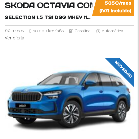
SKODA OCTAVIA COMBI HYBRI
535€/mes
(IVA incluido)
SELECTION 1.5 TSI DSG MHEV
115CV
60 meses
10.000 km/año
Gasolina
Automática
Ver oferta
NOVEDAD