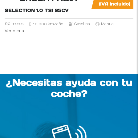
(IVA incluido)
SELECTION 1.0 TSI
95CV
60 meses
10.000 km/año
Gasolina
Manual
Ver oferta
¿Necesitas ayuda con tu
coche?