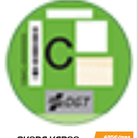
495€/mes