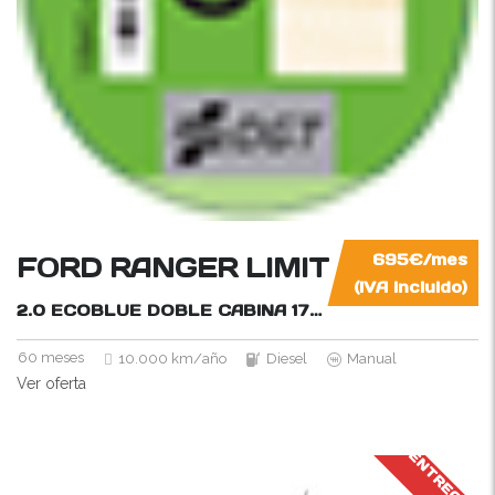
FORD RANGER LIMITED 4×4
695€/mes
(IVA incluido)
2.0 ECOBLUE DOBLE CABINA
170CV
60 meses
10.000 km/año
Diesel
Manual
Ver oferta