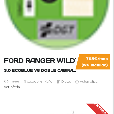
FORD RANGER WILDTRAK 4×4
795€/mes
(IVA incluido)
3.0 ECOBLUE V6 DOBLE CABINA
240CV
60 meses
10.000 km/año
Diesel
Automática
Ver oferta