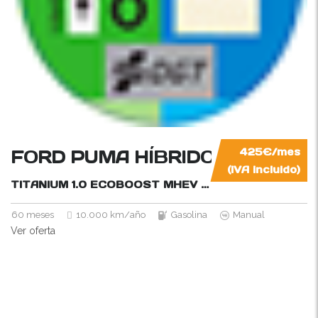
FORD PUMA HÍBRIDO
425€/mes
(IVA incluido)
TITANIUM 1.0 ECOBOOST MHEV
125CV
60 meses
10.000 km/año
Gasolina
Manual
Ver oferta