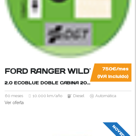
FORD RANGER WILDTRAK 4×4
750€/mes
(IVA incluido)
2.0 ECOBLUE DOBLE CABINA
205CV
60 meses
10.000 km/año
Diesel
Automática
Ver oferta
NOVEDAD