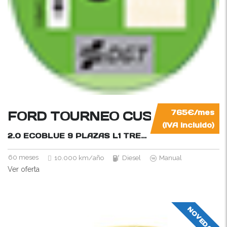
FORD TOURNEO CUSTOM
765€/mes
(IVA incluido)
2.0 ECOBLUE 9 PLAZAS L1 TREND
136CV
60 meses
10.000 km/año
Diesel
Manual
Ver oferta
NOVEDAD