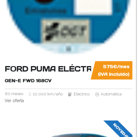
FORD PUMA ELÉCTRICO
575€/mes
(IVA incluido)
GEN-E FWD
168CV
60 meses
10.000 km/año
Eléctrico
Automática
Ver oferta
NOVEDAD