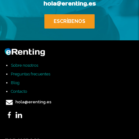
hola@erenting.es
ESCRÍBENOS
Sobre nosotros
Preguntas frecuentes
Blog
Contacto
hola@erenting.es