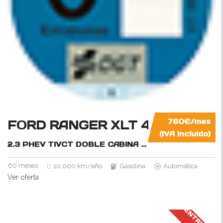
FORD RANGER XLT 4×4 HÍBRI
760€/mes
(IVA incluido)
2.3 PHEV TIVCT DOBLE CABINA AUT.
280CV
60 meses
10.000 km/año
Gasolina
Automática
Ver oferta