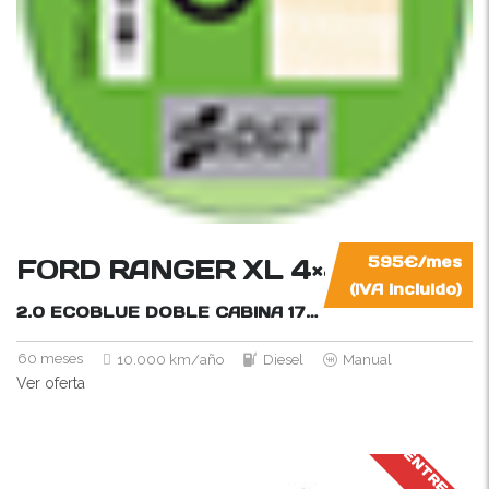
FORD RANGER XL 4×4
595€/mes
(IVA incluido)
2.0 ECOBLUE DOBLE CABINA
170CV
60 meses
10.000 km/año
Diesel
Manual
Ver oferta