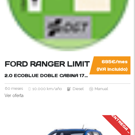
FORD RANGER LIMITED 4×4
695€/mes
(IVA incluido)
2.0 ECOBLUE DOBLE CABINA
170CV
60 meses
10.000 km/año
Diesel
Manual
Ver oferta
J