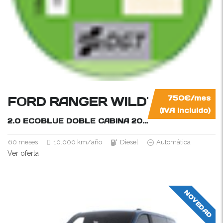
FORD RANGER WILDTRAK 4×4
750€/mes
(IVA incluido)
2.0 ECOBLUE DOBLE CABINA
205CV
60 meses
10.000 km/año
Diesel
Automática
Ver oferta
NOVEDAD