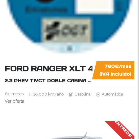
FORD RANGER XLT 4×4 HÍBRI
760€/mes
(IVA incluido)
2.3 PHEV TIVCT DOBLE CABINA AUT.
280CV
60 meses
10.000 km/año
Gasolina
Automática
Ver oferta
J