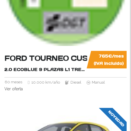
FORD TOURNEO CUSTOM
765€/mes
(IVA incluido)
2.0 ECOBLUE 9 PLAZAS L1 TREND
136CV
60 meses
10.000 km/año
Diesel
Manual
Ver oferta
NOVEDAD