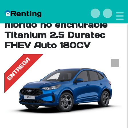
Renting Ford Kuga
híbrido no enchufable
Titanium 2.5 Duratec
FHEV Auto 180CV
E
N
T
R
E
G
A
F
E
B
R
E
R
O