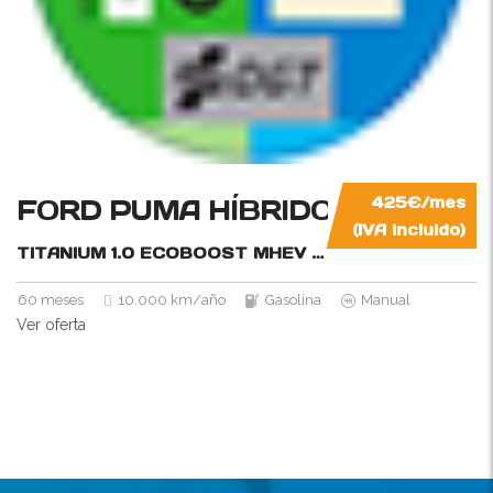
FORD PUMA HÍBRIDO
425€/mes
(IVA incluido)
TITANIUM 1.0 ECOBOOST MHEV
125CV
60 meses
10.000 km/año
Gasolina
Manual
Ver oferta