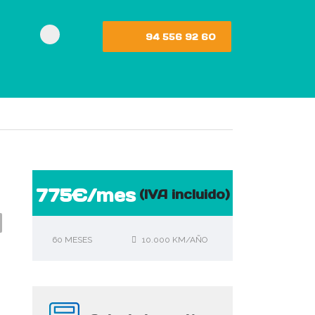
94 556 92 60
775€/mes
(IVA incluido)
60 MESES
10.000 KM/AÑO