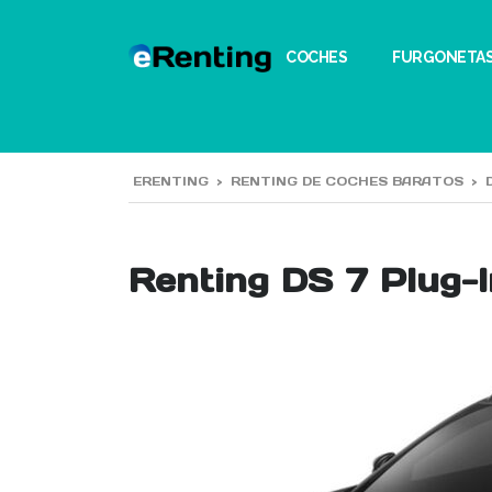
COCHES
FURGONETA
ERENTING
>
RENTING DE COCHES BARATOS
>
Renting DS 7 Plug