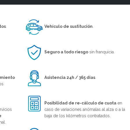
tos
.
Vehículo de sustitución
.
Seguro a todo riesgo
sin franquicia.
imiento
Asistencia 24h / 365 días
.
os
Posibilidad de re-cálculo de cuota
en
rvicios
caso de variaciones anómalas al alza o a la
e
baja de los kilómetros contratados.
nal.