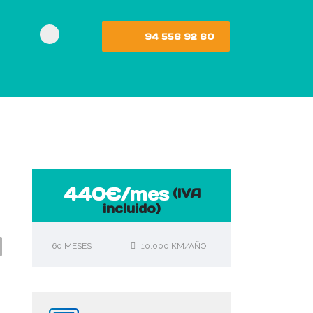
94 556 92 60
440€/mes
(IVA
incluido)
60 MESES
10.000 KM/AÑO