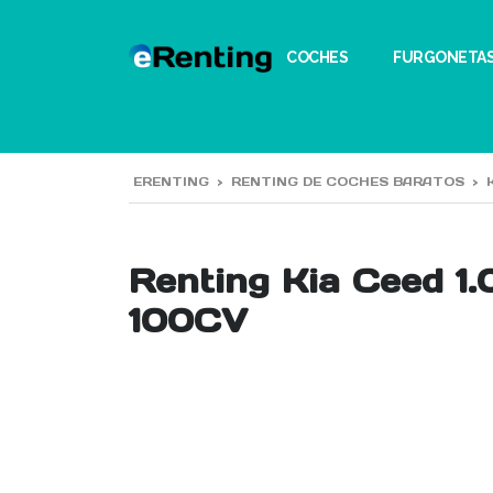
COCHES
FURGONETA
ERENTING
>
RENTING DE COCHES BARATOS
>
Renting Kia Ceed 1
100CV