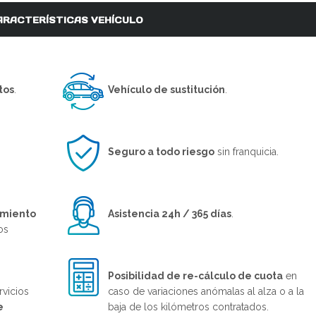
ARACTERÍSTICAS VEHÍCULO
tos
.
Vehículo de sustitución
.
Seguro a todo riesgo
sin franquicia.
imiento
Asistencia 24h / 365 días
.
os
Posibilidad de re-cálculo de cuota
en
rvicios
caso de variaciones anómalas al alza o a la
e
baja de los kilómetros contratados.