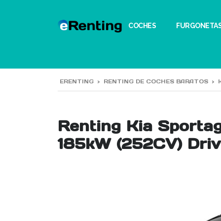
COCHES
FURGONETA
ERENTING
>
RENTING DE COCHES BARATOS
>
Renting Kia Sporta
185kW (252CV) Dri