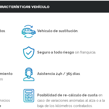
ARACTERÍSTICAS VEHÍCULO
tos
.
Vehículo de sustitución
.
Seguro a todo riesgo
sin franquicia.
imiento
Asistencia 24h / 365 días
.
os
Posibilidad de re-cálculo de cuota
en
rvicios
caso de variaciones anómalas al alza o a la
e
baja de los kilómetros contratados.