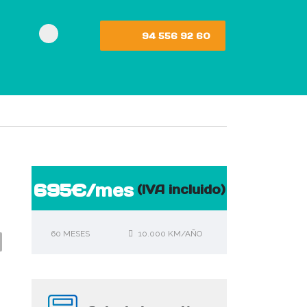
94 556 92 60
695€/mes
(IVA incluido)
60 MESES
10.000 KM/AÑO