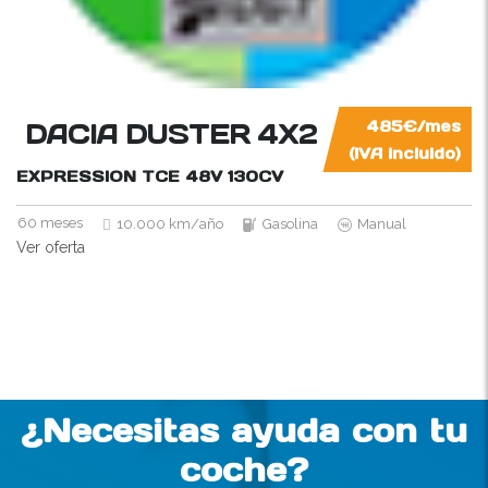
DACIA DUSTER 4X2
485€/mes
(IVA incluido)
EXPRESSION TCE 48V
130CV
60 meses
10.000 km/año
Gasolina
Manual
Ver oferta
¿Necesitas ayuda con tu
coche?