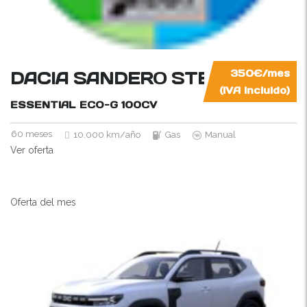
DACIA SANDERO STEPWAY
350€/mes
(IVA incluido)
ESSENTIAL ECO-G
100CV
60 meses
10.000 km/año
Gas
Manual
Ver oferta
Oferta del mes