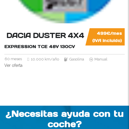
DACIA DUSTER 4X4
499€/mes
(IVA incluido)
EXPRESSION TCE 48V
130CV
60 meses
10.000 km/año
Gasolina
Manual
Ver oferta
¿Necesitas ayuda con tu
coche?