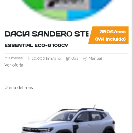
DACIA SANDERO STEPWAY
350€/mes
(IVA incluido)
ESSENTIAL ECO-G
100CV
60 meses
10.000 km/año
Gas
Manual
Ver oferta
Oferta del mes