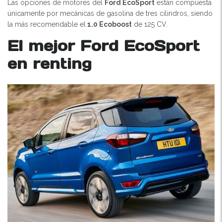
Las opciones de motores del
Ford EcoSport
están compuesta
únicamente por mecánicas de gasolina de tres cilindros, siendo
la más recomendable el
1.0 Ecoboost
de 125 CV.
El mejor Ford EcoSport
en renting