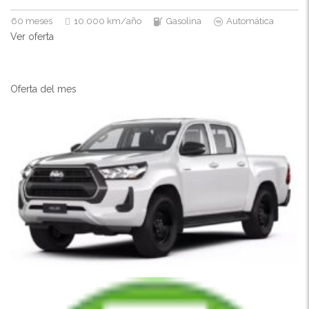
60 meses
10.000 km/año
Gasolina
Automática
Ver oferta
Oferta del mes