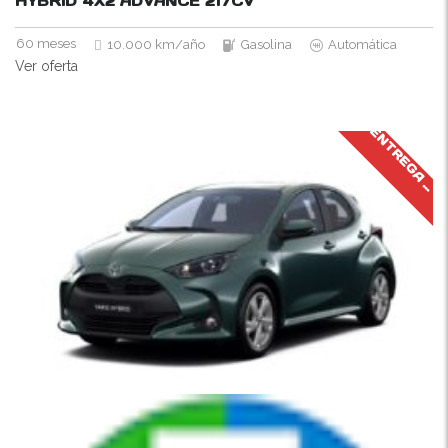
HYBRID 4X2 ADVANCE
217CV
60 meses
10.000 km/año
Gasolina
Automática
Ver oferta
J