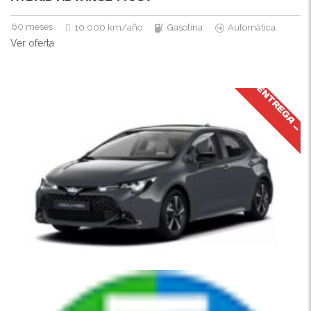
60 meses
10.000 km/año
Gasolina
Automática
Ver oferta
J