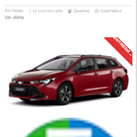
60 meses
10.000 km/año
Gasolina
Automática
Ver oferta
J