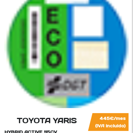
TOYOTA YARIS
445€/mes
(IVA incluido)
HYBRID ACTIVE
115CV