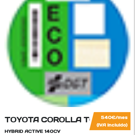
TOYOTA COROLLA TOURING S
540€/mes
(IVA incluido)
HYBRID ACTIVE
140CV