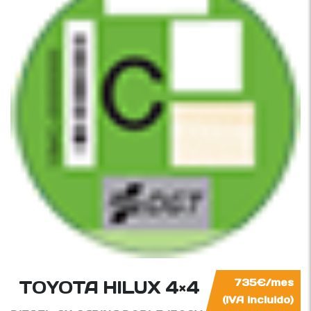
TOYOTA HILUX 4×4
735€/mes
(IVA incluido)