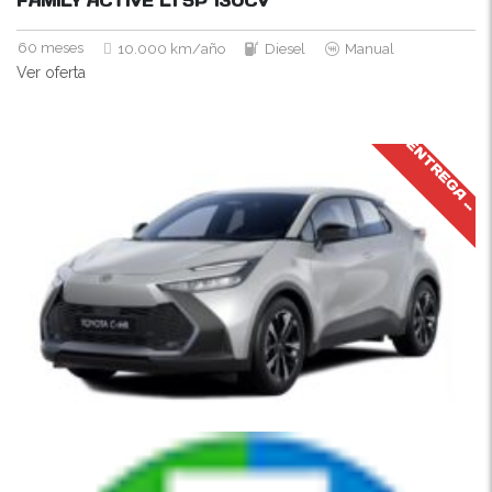
FAMILY ACTIVE L1 5P
130CV
60 meses
10.000 km/año
Diesel
Manual
Ver oferta
J