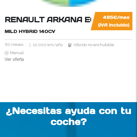
RENAULT ARKANA EQUILIBRE
495€/mes
(IVA incluido)
MILD HYBRID
140CV
60 meses
10.000 km/año
Híbrido no enchufable
Manual
Ver oferta
¿Necesitas ayuda con tu
coche?