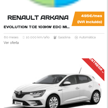
RENAULT ARKANA
495€/mes
(IVA incluido)
EVOLUTION TCE 103KW EDC MILD HYBRID
140CV
60 meses
10.000 km/año
Gasolina
Automática
Ver oferta
J