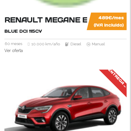
RENAULT MEGANE EQUILIBRE
489€/mes
(IVA incluido)
BLUE DCI
115CV
60 meses
10.000 km/año
Diesel
Manual
Ver oferta
J