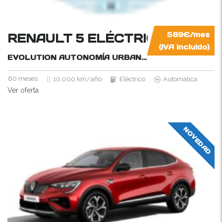
RENAULT 5 ELÉCTRICO
589€/mes
(IVA incluido)
EVOLUTION AUTONOMÍA URBANA
120CV
60 meses
10.000 km/año
Eléctrico
Automática
Ver oferta
NOVEDAD