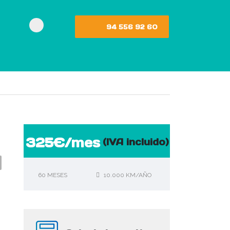
94 556 92 60
325€/mes
(IVA incluido)
60 MESES
10.000 KM/AÑO