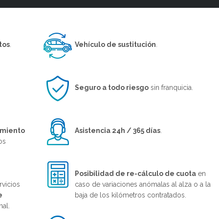
tos
.
Vehículo de sustitución
.
Seguro a todo riesgo
sin franquicia.
imiento
Asistencia 24h / 365 días
.
os
Posibilidad de re-cálculo de cuota
en
rvicios
caso de variaciones anómalas al alza o a la
e
baja de los kilómetros contratados.
nal.