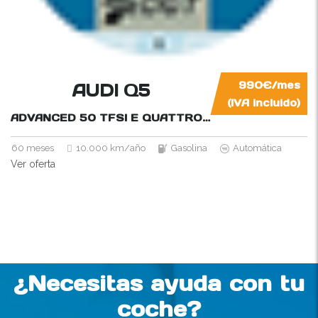
AUDI Q5
990€/mes
(IVA incluido)
ADVANCED 50 TFSI E QUATTRO-ULTRA
299CV
60 meses
10.000 km/año
Gasolina
Automática
Ver oferta
¿Necesitas ayuda con tu
coche?