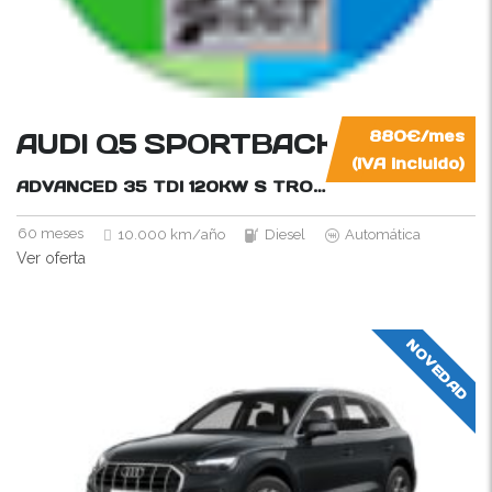
AUDI Q5 SPORTBACK
880€/mes
(IVA incluido)
ADVANCED 35 TDI 120KW S TRONIC
163CV
60 meses
10.000 km/año
Diesel
Automática
Ver oferta
NOVEDAD