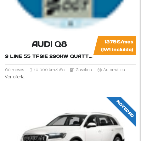
AUDI Q8
1375€/mes
(IVA incluido)
S LINE 55 TFSIE 290KW QUATTRO TIPTRONIC
394
60 meses
10.000 km/año
Gasolina
Automática
Ver oferta
NOVEDAD