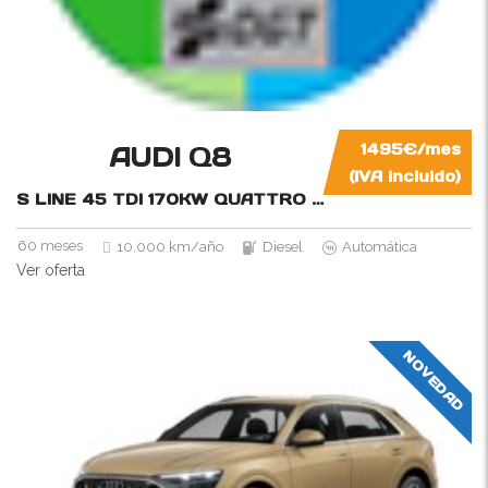
AUDI Q8
1495€/mes
(IVA incluido)
S LINE 45 TDI 170KW QUATTRO TIPTRONIC
231CV
60 meses
10.000 km/año
Diesel
Automática
Ver oferta
NOVEDAD