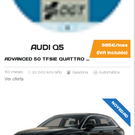
AUDI Q5
985€/mes
(IVA incluido)
ADVANCED 50 TFSIE QUATTRO S-TRONIC
299CV
60 meses
10.000 km/año
Gasolina
Automática
Ver oferta
NOVEDAD