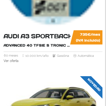
AUDI A3 SPORTBACK
735€/mes
(IVA incluido)
ADVANCED 40 TFSIE S TRONIC
204CV
60 meses
10.000 km/año
Gasolina
Automática
Ver oferta
NOVEDAD