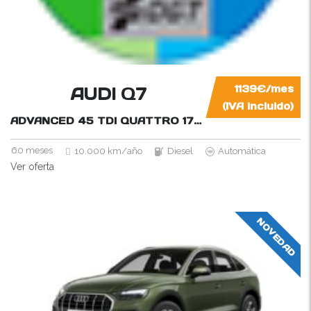
AUDI Q7
1139€/mes
(IVA incluido)
ADVANCED 45 TDI QUATTRO 170KW (231CV) TI
231C
60 meses
10.000 km/año
Diesel
Automática
Ver oferta
NOVEDAD