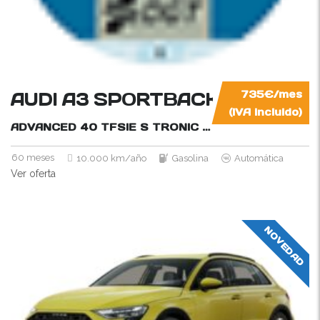
AUDI A3 SPORTBACK
735€/mes
(IVA incluido)
ADVANCED 40 TFSIE S TRONIC
204CV
60 meses
10.000 km/año
Gasolina
Automática
Ver oferta
NOVEDAD