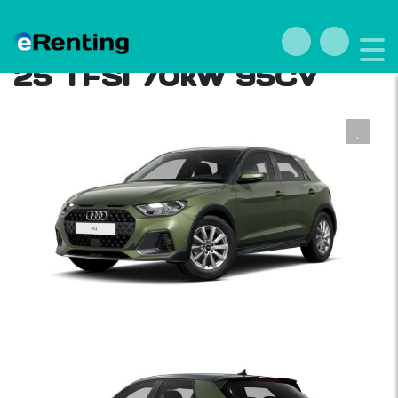
Renting Audi A1 allstreet
25 TFSI 70kW 95CV