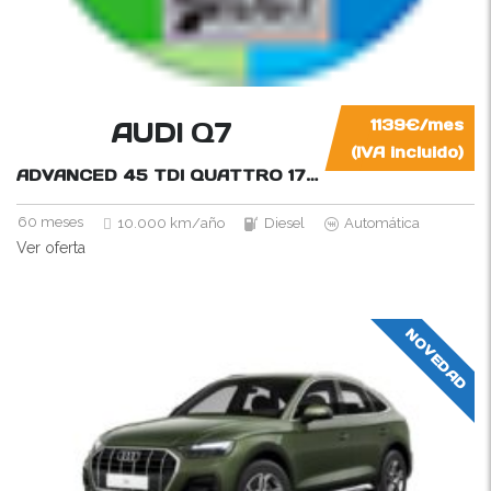
AUDI Q7
1139€/mes
(IVA incluido)
ADVANCED 45 TDI QUATTRO 170KW (231CV) TI
231C
60 meses
10.000 km/año
Diesel
Automática
Ver oferta
NOVEDAD