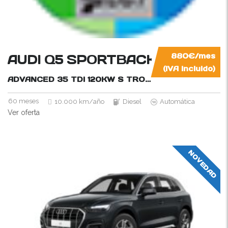
AUDI Q5 SPORTBACK
880€/mes
(IVA incluido)
ADVANCED 35 TDI 120KW S TRONIC
163CV
60 meses
10.000 km/año
Diesel
Automática
Ver oferta
NOVEDAD