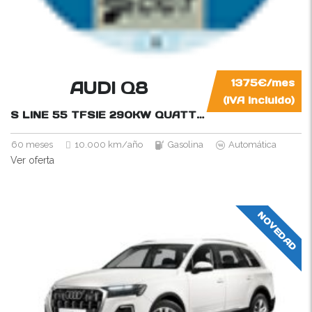
AUDI Q8
1375€/mes
(IVA incluido)
S LINE 55 TFSIE 290KW QUATTRO TIPTRONIC
394
60 meses
10.000 km/año
Gasolina
Automática
Ver oferta
NOVEDAD