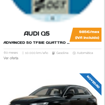
AUDI Q5
985€/mes
(IVA incluido)
ADVANCED 50 TFSIE QUATTRO S-TRONIC
299CV
60 meses
10.000 km/año
Gasolina
Automática
Ver oferta
NOVEDAD