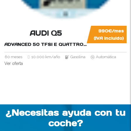
AUDI Q5
990€/mes
(IVA incluido)
ADVANCED 50 TFSI E QUATTRO-ULTRA
299CV
60 meses
10.000 km/año
Gasolina
Automática
Ver oferta
¿Necesitas ayuda con tu
coche?