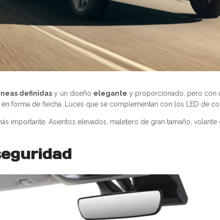
ineas definidas
y un diseño
elegante
y proporcionado, pero con
aros en forma de flecha. Luces que se complementan con los LED de c
ás importante. Asientos elevados, maletero de gran tamaño, volante d
seguridad