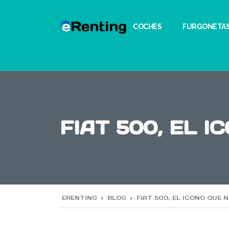
COCHES
FURGONETA
FIAT 500, EL 
ERENTING
>
BLOG
>
FIAT 500, EL ICONO QUE