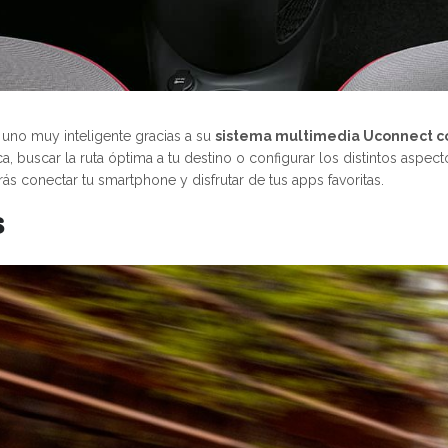
 uno muy inteligente gracias a su
sistema multimedia Uconnect co
, buscar la ruta óptima a tu destino o configurar los distintos aspe
s conectar tu smartphone y disfrutar de tus apps favoritas.
s